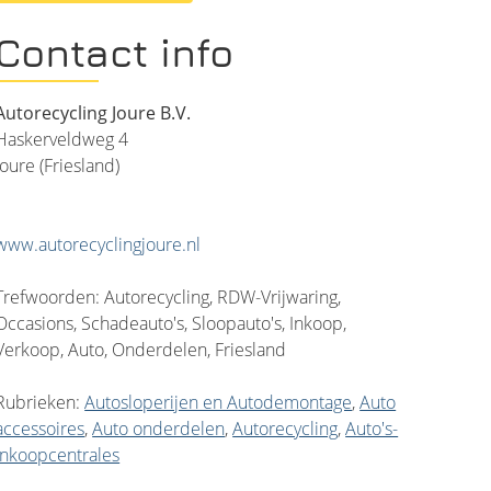
Contact info
Autorecycling Joure B.V.
Haskerveldweg 4
Joure (Friesland)
www.autorecyclingjoure.nl
Trefwoorden: Autorecycling, RDW-Vrijwaring,
Occasions, Schadeauto's, Sloopauto's, Inkoop,
Verkoop, Auto, Onderdelen, Friesland
Rubrieken:
Autosloperijen en Autodemontage
,
Auto
accessoires
,
Auto onderdelen
,
Autorecycling
,
Auto's-
Inkoopcentrales