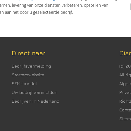
emen, levering van onze diensten verbeteren, opstellen van
n aan het door u geselecteerde bedrijf.
Direct naar
Dis
Bedrijfsvermelding
(c) 2
Starterswebsite
All r
SEM-bundel
Alge
Uw bedrijf aanmelden
Priva
Bedrijven in Nederland
Richtl
Cont
Site