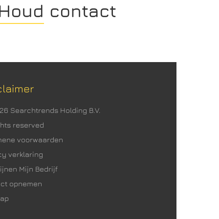
Houd contact
claimer
026 Searchtrends Holding B.V.
ights reserved
mene voorwaarden
cy verklaring
ijnen Mijn Bedrijf
act opnemen
map