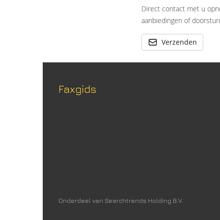
Direct contact met u opn
aanbiedingen of doorsture
Verzenden
Faxgids
Onderdeel van Searchtrends Holding B.V.