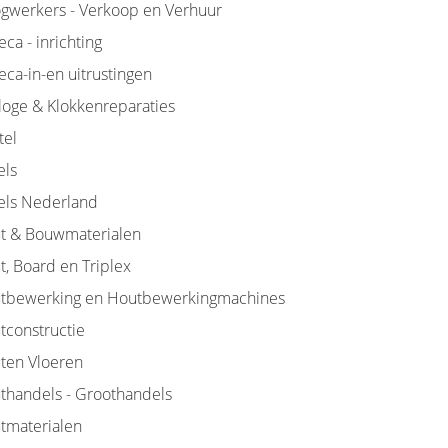
gwerkers - Verkoop en Verhuur
ca - inrichting
ca-in-en uitrustingen
loge & Klokkenreparaties
tel
els
els Nederland
t & Bouwmaterialen
t, Board en Triplex
tbewerking en Houtbewerkingmachines
tconstructie
ten Vloeren
thandels - Groothandels
tmaterialen