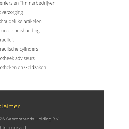
eniers en Timmerbedrijven
dverzorging
houdelijke artikelen
p in de huishouding
rauliek
raulische cylinders
otheek adviseurs
otheken en Geldzaken
claimer
026 Searchtrends Holding B.V.
ights reserved