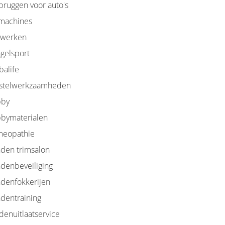
bruggen voor auto's
machines
werken
gelsport
balife
stelwerkzaamheden
by
bymaterialen
eopathie
den trimsalon
denbeveiliging
denfokkerijen
dentraining
denuitlaatservice