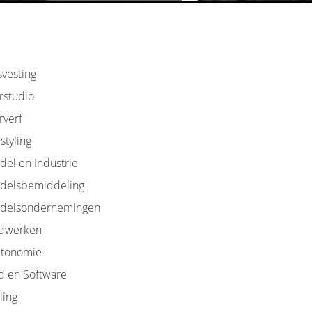
svesting
rstudio
rverf
styling
del en Industrie
delsbemiddeling
delsondernemingen
dwerken
tonomie
d en Software
ling