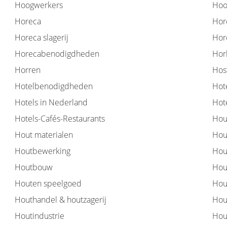
Hoogwerkers
Hoo
Horeca
Hore
Horeca slagerij
Hore
Horecabenodigdheden
Hor
Horren
Hos
Hotelbenodigdheden
Hot
Hotels in Nederland
Hot
Hotels-Cafés-Restaurants
Hou
Hout materialen
Hou
Houtbewerking
Hou
Houtbouw
Hou
Houten speelgoed
Hou
Houthandel & houtzagerij
Hou
Houtindustrie
Hou