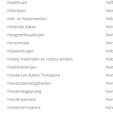
Healthcare
Hef
Heikranen
Hei
Hek- en Rasterwerken
Hek
Hellende daken
Hen
Hengstenhouderijen
Her
Herenmode
Her
Hijswerktuigen
Hob
Hobby materialen en Hobby winkels
Hob
Hoefsmederijen
Hom
Honden en Katten Trimsalons
Hon
Hondenbenodigdheden
Hon
Hondendagopvang
Hon
Hondenpension
Hon
Hondentrimsalons
hon