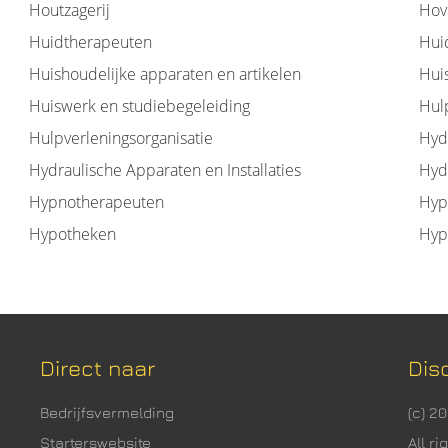
Houtzagerij
Hov
Huidtherapeuten
Hui
Huishoudelijke apparaten en artikelen
Huis
Huiswerk en studiebegeleiding
Hul
Hulpverleningsorganisatie
Hyd
Hydraulische Apparaten en Installaties
Hyd
Hypnotherapeuten
Hyp
Hypotheken
Hyp
Direct naar
Dis
Bedrijfsvermelding
(c) 2
Starterswebsite
All r