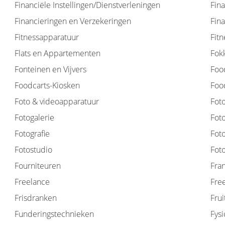
Financiële Instellingen/Dienstverleningen
Fin
Financieringen en Verzekeringen
Fin
Fitnessapparatuur
Fitn
Flats en Appartementen
Fok
Fonteinen en Vijvers
Foo
Foodcarts-Kiosken
Food
Foto & videoapparatuur
Fot
Fotogalerie
Fot
Fotografie
Fot
Fotostudio
Foto
Fourniteuren
Fra
Freelance
Fre
Frisdranken
Fru
Funderingstechnieken
Fys