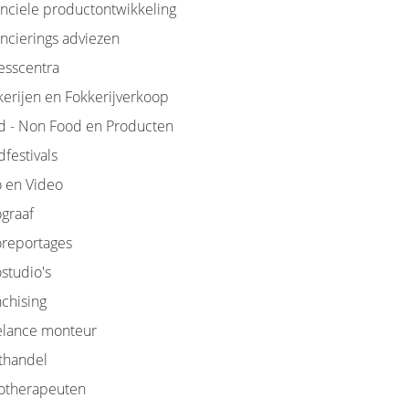
anciele productontwikkeling
ancierings adviezen
esscentra
kerijen en Fokkerijverkoop
d - Non Food en Producten
festivals
o en Video
ograaf
oreportages
studio's
nchising
elance monteur
ithandel
iotherapeuten