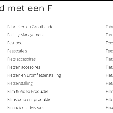
d met een F
Fabrieken en Groothandels
Fab
Facility Management
Far
Fastfood
Fee
Feestcafe's
Fees
Fiets accesoires
Fiet
Fietsen accesoires
Fie
Fietsen en Bromfietsenstalling
Fiet
Fietsenstalling
Fie
Film & Video Productie
Fil
Filmstudio en -produktie
Filt
Financieel adviseurs
Fina