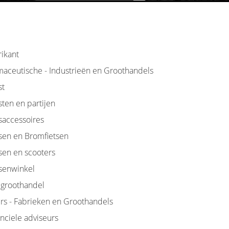
rikant
maceutische - Industrieën en Groothandels
st
ten en partijen
saccessoires
tsen en Bromfietsen
sen en scooters
tsenwinkel
mgroothandel
ers - Fabrieken en Groothandels
nciele adviseurs