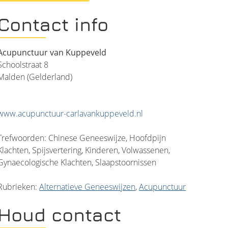
Contact info
Acupunctuur van Kuppeveld
Schoolstraat 8
Malden (Gelderland)
www.acupunctuur-carlavankuppeveld.nl
Trefwoorden: Chinese Geneeswijze, Hoofdpijn
Klachten, Spijsvertering, Kinderen, Volwassenen,
Gynaecologische Klachten, Slaapstoornissen
Rubrieken:
Alternatieve Geneeswijzen
,
Acupunctuur
Houd contact