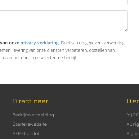
 van onze
privacy verklaring
.
Doel van de gegevensverwerking:
emen, levering van onze diensten verbeteren, opstellen van
n aan het door u geselecteerde bedrijf.
Direct naar
Dis
Bedrijfsvermelding
(c) 2
Starterswebsite
All r
SEM-bundel
Alge