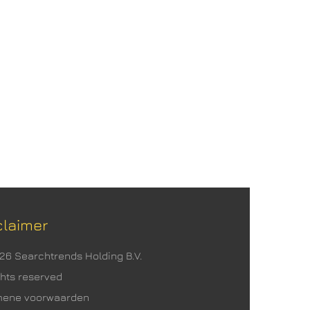
claimer
026 Searchtrends Holding B.V.
ights reserved
mene voorwaarden