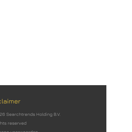
claimer
026 Searchtrends Holding B.V.
ights reserved
mene voorwaarden