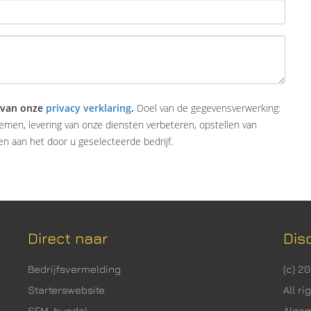
 van onze
privacy verklaring
.
Doel van de gegevensverwerking:
emen, levering van onze diensten verbeteren, opstellen van
n aan het door u geselecteerde bedrijf.
Direct naar
Dis
Bedrijfsvermelding
(c) 2
Starterswebsite
All r
SEM-bundel
Alge