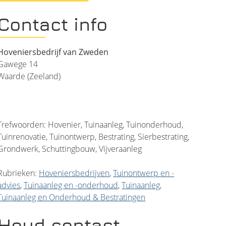
Contact info
Hoveniersbedrijf van Zweden
Gawege 14
Waarde (Zeeland)
Trefwoorden: Hovenier, Tuinaanleg, Tuinonderhoud,
Tuinrenovatie, Tuinontwerp, Bestrating, Sierbestrating,
Grondwerk, Schuttingbouw, Vijveraanleg
Rubrieken:
Hoveniersbedrijven
,
Tuinontwerp en -
advies
,
Tuinaanleg en -onderhoud
,
Tuinaanleg
,
Tuinaanleg en Onderhoud & Bestratingen
Houd contact