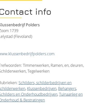
Contact info
Klussenbedrijf Polders
Zoom 1739
Lelystad (Flevoland)
www.klussenbedrijfpolders.com
Trefwoorden: Timmerwerken, Ramen, en, deuren,
Schilderwerken, Tegelwerken
Rubrieken:
Schilders, schilderbedrijven en
schilderwerken
,
Klussenbedrijven
,
Behangers
,
Schilders en Onderhoudbedrijven
,
Tuinaanleg en
Onderhoud & Bestratingen