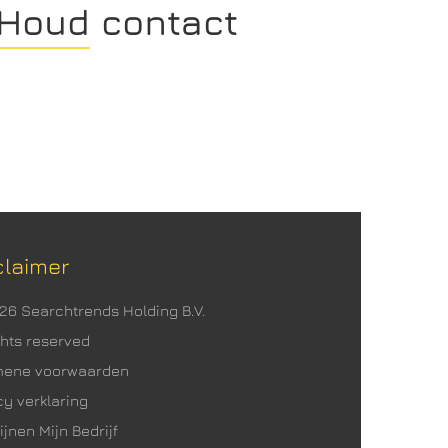
Houd contact
claimer
026 Searchtrends Holding B.V.
ights reserved
mene voorwaarden
cy verklaring
ijnen Mijn Bedrijf