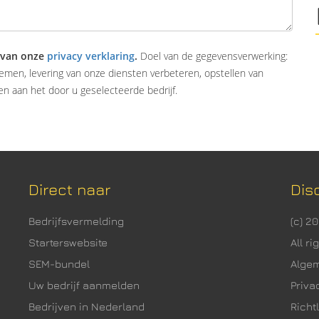
 van onze
privacy verklaring
.
Doel van de gegevensverwerking:
emen, levering van onze diensten verbeteren, opstellen van
n aan het door u geselecteerde bedrijf.
Direct naar
Dis
Bedrijfsvermelding
(c) 2
Starterswebsite
All r
SEM-bundel
Alge
Uw bedrijf aanmelden
Priva
Bedrijven in Nederland
Richtl