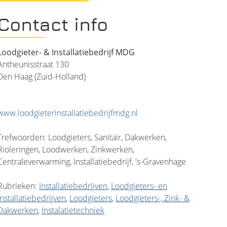
Contact info
Loodgieter- & Installatiebedrijf MDG
Antheunisstraat 130
Den Haag (Zuid-Holland)
www.loodgieterinstallatiebedrijfmdg.nl
Trefwoorden: Loodgieters, Sanitair, Dakwerken,
Rioleringen, Loodwerken, Zinkwerken,
Centraleverwarming, Installatiebedrijf, 's-Gravenhage
Rubrieken:
Installatiebedrijven
,
Loodgieters- en
Installatiebedrijven
,
Loodgieters
,
Loodgieters-, Zink- &
Dakwerken
,
Instalatietechniek