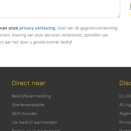
 van onze
privacy verklaring
.
Doel van de gegevensverwerking:
emen, levering van onze diensten verbeteren, opstellen van
n aan het door u geselecteerde bedrijf.
Direct naar
Dis
Bedrijfsvermelding
(c) 2
Starterswebsite
All r
SEM-bundel
Alge
Uw bedrijf aanmelden
Priva
Bedrijven in Nederland
Richtl