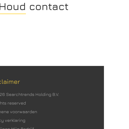
Houd contact
claimer
026 Searchtrends Holding B.V.
ights reserved
mene voorwaarden
cy verklaring
ijnen Mijn Bedrijf