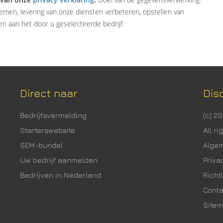
emen, levering van onze diensten verbeteren, opstellen van
n aan het door u geselecteerde bedrijf.
Direct naar
Dis
Bedrijfsvermelding
(c) 2
Starterswebsite
All r
SEM-bundel
Alge
Uw bedrijf aanmelden
Priva
Bedrijven in Nederland
Richtl
Cont
Site