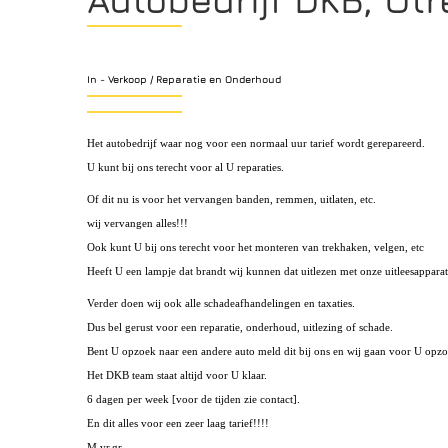
In - Verkoop / Reparatie en Onderhoud
Het autobedrijf waar nog voor een normaal uur tarief wordt gerepareerd.
U kunt bij ons terecht voor al U reparaties.
Of dit nu is voor het vervangen banden, remmen, uitlaten, etc.
wij vervangen alles!!!
Ook kunt U bij ons terecht voor het monteren van trekhaken, velgen, etc
Heeft U een lampje dat brandt wij kunnen dat uitlezen met onze uitleesapparat
Ver
der
doen wij ook alle schadeafhandelingen en taxaties.
Dus bel gerust voor een reparatie, onderhoud, uitlezing of s
chade.
Bent U opzoek naar een andere auto meld dit bij ons en wij gaan voor U opz
Het DKB team staat altijd voor U klaar.
6 dagen per week [voor de tijden zie contact].
En dit alles voor een zeer laag tarief!!!!
M.vr.gr,