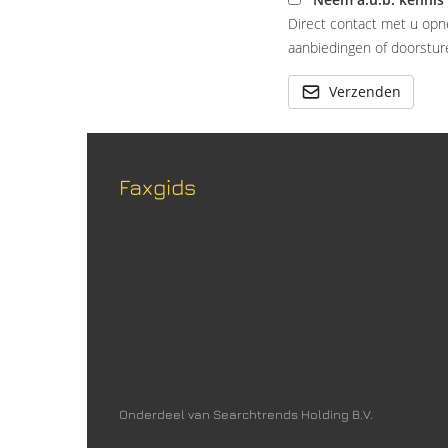
Direct contact met u opn
aanbiedingen of doorsture
Verzenden
Faxgids
Onderdeel van Searchtrends Holding B.V.