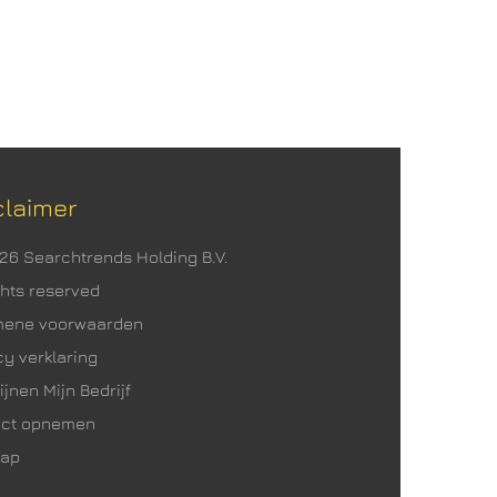
claimer
026 Searchtrends Holding B.V.
ights reserved
mene voorwaarden
cy verklaring
ijnen Mijn Bedrijf
act opnemen
map