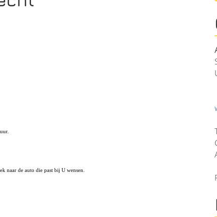
uur.
oek n
aar de auto die past bij U wensen.