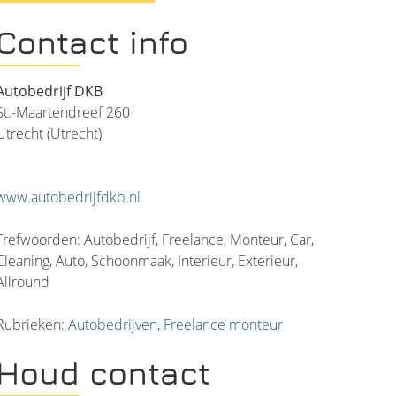
Contact info
Autobedrijf DKB
St.-Maartendreef 260
Utrecht (Utrecht)
www.autobedrijfdkb.nl
Trefwoorden: Autobedrijf, Freelance, Monteur, Car,
Cleaning, Auto, Schoonmaak, Interieur, Exterieur,
Allround
Rubrieken:
Autobedrijven
,
Freelance monteur
Houd contact