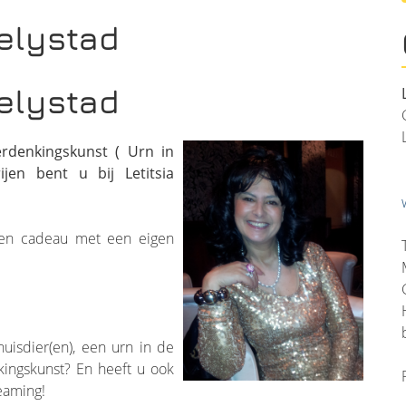
Lelystad
Lelystad
erdenkingskunst ( Urn in
ijen bent u bij Letitsia
een cadeau met een eigen
uisdier(en), een urn in de
kingskunst? En heeft u ook
reaming!