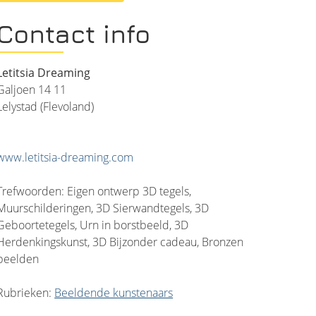
Contact info
Letitsia Dreaming
Galjoen 14 11
Lelystad (Flevoland)
www.letitsia-dreaming.com
Trefwoorden: Eigen ontwerp 3D tegels,
Muurschilderingen, 3D Sierwandtegels, 3D
Geboortetegels, Urn in borstbeeld, 3D
Herdenkingskunst, 3D Bijzonder cadeau, Bronzen
beelden
Rubrieken:
Beeldende kunstenaars