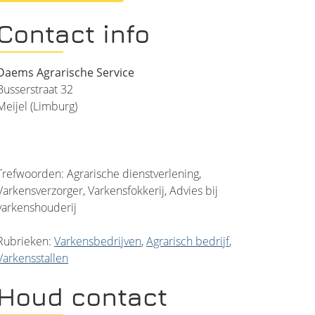
Contact info
Daems Agrarische Service
Busserstraat 32
Meijel (Limburg)
Trefwoorden: Agrarische dienstverlening,
Varkensverzorger, Varkensfokkerij, Advies bij
varkenshouderij
Rubrieken:
Varkensbedrijven
,
Agrarisch bedrijf
,
Varkensstallen
Houd contact