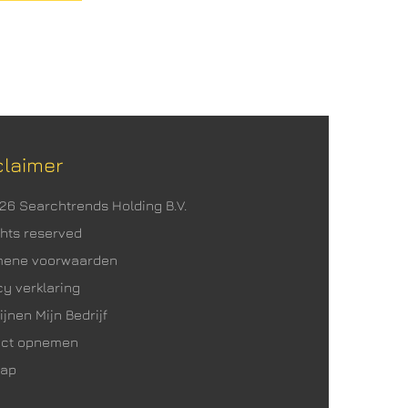
claimer
026 Searchtrends Holding B.V.
ights reserved
mene voorwaarden
cy verklaring
ijnen Mijn Bedrijf
act opnemen
map