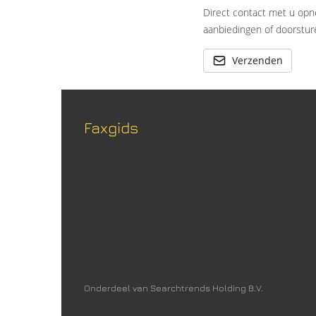
Direct contact met u opn
aanbiedingen of doorsture
Verzenden
Faxgids
Onderdeel van Searchtrends Holding B.V.