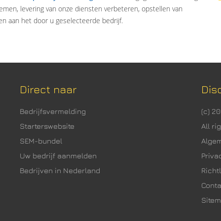
emen, levering van onze diensten verbeteren, opstellen van
n aan het door u geselecteerde bedrijf.
Direct naar
Dis
Bedrijfsvermelding
(c) 2
Starterswebsite
All r
SEM-bundel
Alge
Uw bedrijf aanmelden
Priva
Bedrijven in Nederland
Richtl
Cont
Site