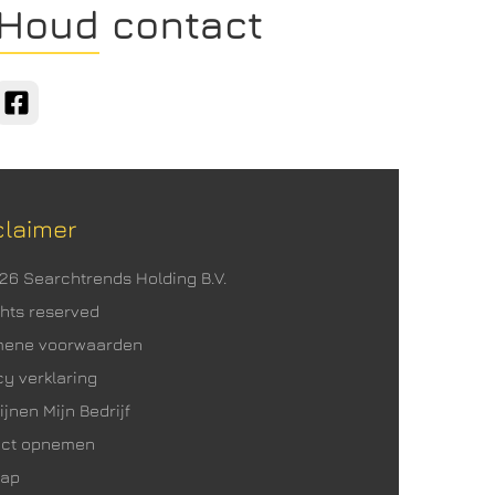
Houd contact
claimer
026 Searchtrends Holding B.V.
ights reserved
mene voorwaarden
cy verklaring
ijnen Mijn Bedrijf
act opnemen
map