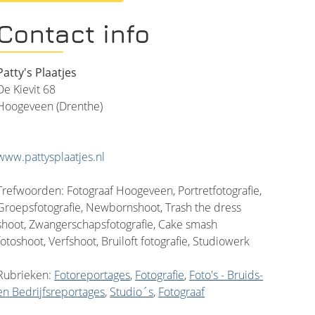
Contact info
Patty's Plaatjes
De Kievit 68
Hoogeveen (Drenthe)
www.pattysplaatjes.nl
Trefwoorden: Fotograaf Hoogeveen, Portretfotografie,
Groepsfotografie, Newbornshoot, Trash the dress
shoot, Zwangerschapsfotografie, Cake smash
fotoshoot, Verfshoot, Bruiloft fotografie, Studiowerk
Rubrieken:
Fotoreportages
,
Fotografie
,
Foto's - Bruids-
en Bedrijfsreportages
,
Studio´s
,
Fotograaf