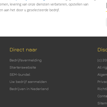
emen, levering van onze diensten verbeteren, opstellen van
n aan het door u geselecteerde bedrijf.
Direct naar
Dis
Bedrijfsvermelding
(c) 2
Starterswebsite
All r
SEM-bundel
Alge
Uw bedrijf aanmelden
Priva
Bedrijven in Nederland
Richtl
Cont
Site