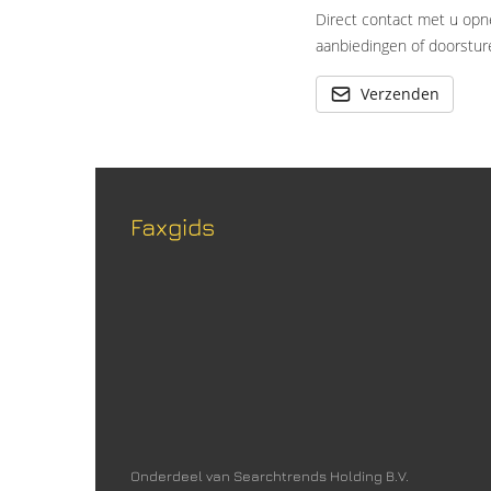
Direct contact met u opn
aanbiedingen of doorsture
Verzenden
Faxgids
Onderdeel van Searchtrends Holding B.V.