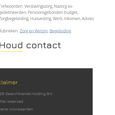
Trefwoorden: Verslavingszorg, Nazorg ex-
gedetineerden, Persoonsgebonden budget,
Zorgbegeleiding, Huisvesting, Werk, Inkomen, Advies
Rubrieken:
Zorg en Welzijn
,
Begeleiding
Houd contact
claimer
026 Searchtrends Holding B.V.
ights reserved
mene voorwaarden