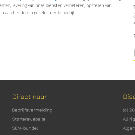
emen, levering van onze diensten verbeteren, opstellen van
n aan het door u geselecteerde bedrijf.
Direct naar
Dis
Bedrijfsvermelding
(c) 2
Starterswebsite
All r
SEM-bundel
Alge