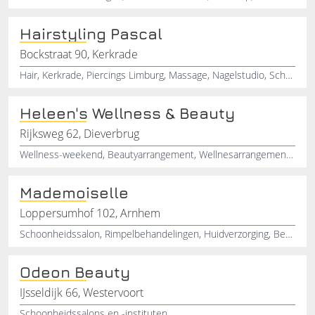
Hairstyling Pascal
Bockstraat 90, Kerkrade
Hair, Kerkrade, Piercings Limburg, Massage, Nagelstudio, Schoonheidssalon
Heleen's Wellness & Beauty
Rijksweg 62, Dieverbrug
Wellness-weekend, Beautyarrangement, Wellnesarrangement, Beautycenter, Weekendarrangement, Wellness, Drenthe, Tan Spray, Schoonheidssalon, Relaxweekend
Mademoiselle
Loppersumhof 102, Arnhem
Schoonheidssalon, Rimpelbehandelingen, Huidverzorging, Beautycentrum, Permanentontharen, Definitiefontharen, sSchoonheidsbehandelingen, Massagesalon, Pedicuresalon, Manicuresalon
Odeon Beauty
IJsseldijk 66, Westervoort
Schoonheidssalons en -instituten