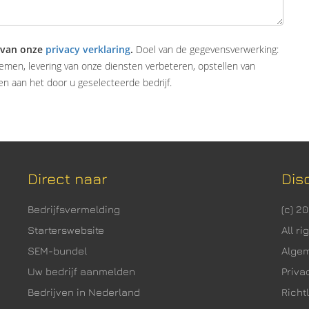
 van onze
privacy verklaring
.
Doel van de gegevensverwerking:
emen, levering van onze diensten verbeteren, opstellen van
n aan het door u geselecteerde bedrijf.
Direct naar
Dis
Bedrijfsvermelding
(c) 2
Starterswebsite
All r
SEM-bundel
Alge
Uw bedrijf aanmelden
Priva
Bedrijven in Nederland
Richtl