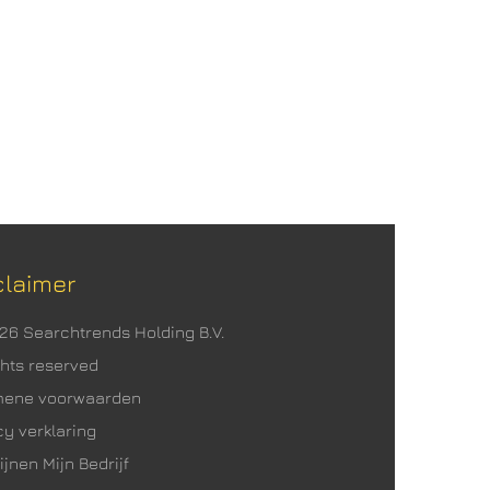
claimer
026 Searchtrends Holding B.V.
ights reserved
mene voorwaarden
cy verklaring
ijnen Mijn Bedrijf