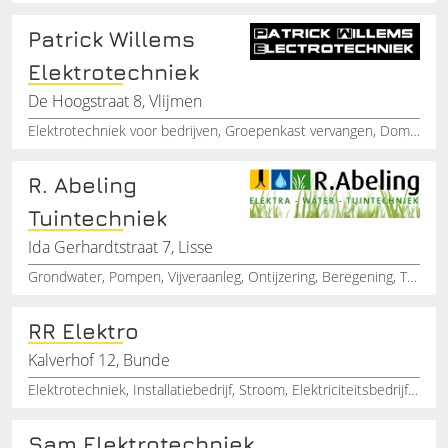
Patrick Willems
Elektrotechniek
De Hoogstraat 8, Vlijmen
Elektrotechniek voor bedrijven, Groepenkast vervangen, Domotica installatie voor in huis, Tuin verlichting, Verlichting aanbrengen, Elektricien zoeken, Sterkstroominstallaties, Zwakstroominstallatie, Elektrotechniek in de regio, Electra voor nieuwbouw aansluiten
R. Abeling
Tuintechniek
Ida Gerhardtstraat 7, Lisse
Grondwater, Pompen, Vijveraanleg, Ontijzering, Beregening, Tuinverlichting, Robotgrasmaaiers, Grasmaaiers, Drainage
RR Elektro
Kalverhof 12, Bunde
Elektrotechniek, Installatiebedrijf, Stroom, Elektriciteitsbedrijf, Rompelberg
Sam Elektrotechniek