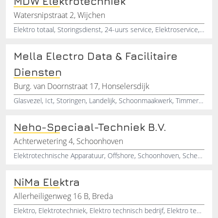
MDW Elektrotechniek
Watersnipstraat 2, Wijchen
Elektro totaal, Storingsdienst, 24-uurs service, Elektroservice, Technische storing, Bekabeling, Aanleggen van elektra, Plaatsen van groepenkasten, Vervangen van groepenkasten
Mella Electro Data & Facilitaire
Diensten
Burg. van Doornstraat 17, Honselersdijk
Glasvezel, Ict, Storingen, Landelijk, Schoonmaakwerk, Timmerwerken, Metselwerk, Betonreparaties, Groenvoorziening, Bouwopruimingen
Neho-Speciaal-Techniek B.V.
Achterwetering 4, Schoonhoven
Elektrotechnische Apparatuur, Offshore, Schoonhoven, Scheepvaart, Industrie, Gloeilampen, Calex
NiMa Elektra
Allerheiligenweg 16 B, Breda
Elektro, Elektrotechniek, Elektro technisch bedrijf, Elektro technische installatie, Elektrotechnisch installatiebedrijf