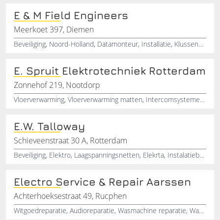
E & M Field Engineers
Meerkoet 397, Diemen
Beveiliging, Noord-Holland, Datamonteur, Installatie, Klussenbedrijven, Diemen
E. Spruit Elektrotechniek Rotterdam
Zonnehof 219, Nootdorp
Vloerverwarming, Vloerverwarming matten, Intercomsystemen, Netwerk installatie, Lichtplannen, Beveiligingssystemen, Camerabewaking, Inbraakbeveiliging, Brandbeveiliging, Brandmelders
E.W. Talloway
Schieveenstraat 30 A, Rotterdam
Beveiliging, Elektro, Laagspanningsnetten, Elekrta, Instalatiebureau
Electro Service & Repair Aarssen
Achterhoeksestraat 49, Rucphen
Witgoedreparatie, Audioreparatie, Wasmachine reparatie, Wasmachine onderdelen, Wasmachine lagers, Vaatwasser reparatie, Verlichting, Elektra aanleggen in huis, Tuinelektra aanleggen, HDMI kabels