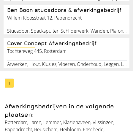
Ben Boon stucadoors & afwerkingsbedrijf
Willem Kloosstraat 12, Papendrecht
Stucadoor, Spackspuiter, Schilderwerk, Wanden, Plafonds, Afwerkingsbedrijf, Papendrecht, Zuid-Holland
Cover Concept Afwerkingsbedrijf
Tochtenweg 445, Rotterdam
Afwerken, Hout, Klusjes, Vloeren, Onderhoud, Leggen, Laminaat
1
Afwerkingsbedrijven in de volgende
plaatsen:
Rotterdam
,
Laren
,
Lemmer
,
Klazienaveen
,
Vlissingen
,
Papendrecht
,
Beusichem
,
Heibloem
,
Enschede
,