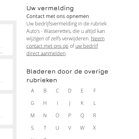
Uw vermelding
n met
Contact met ons opnemen
rs
Uw bedrijfsvermelding in de rubriek
Auto's - Wasserettes, die u altijd kan
wijzigen of zelfs verwijderen.
Neem
contact met ons op
of
uw bedrijf
.
k, Poetsbedrijf, Noord-Brabant, Carcleaning, Waalwijk, AutopoetsNoord-Brabant, Binnenpoets, Waalwijk, Buitenpoets
direct aanmelden
.
te
Bladeren door de overige
rubrieken
eeste
A
B
C
D
E
F
rzoek
 De
G
H
I
J
K
L
M
N
O
P
Q
R
S
T
U
V
W
X