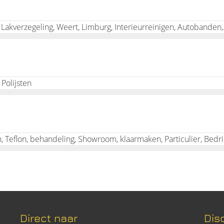
Poetscentrale, APK, Oc
Polijsten
Autopoetsb
Direct naar
Dis