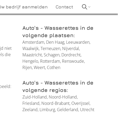
Uw bedrijf aanmelden
Contact
Auto's - Wasserettes in de
volgende plaatsen:
Amsterdam
,
Den Haag
,
Leeuwarden
,
jd niet
Waalwijk
,
Terneuzen
,
Nijverdal
,
ls die
Maastricht
,
Schagen
,
Dordrecht
,
Hengelo
,
Rotterdam
,
Renswoude
,
Rijen
,
Weert
,
Cothen
Auto's - Wasserettes in de
beeld:
volgende regios:
Zuid-Holland
,
Noord-Holland
,
Friesland
,
Noord-Brabant
,
Overijssel
,
Zeeland
,
Limburg
,
Gelderland
,
Utrecht