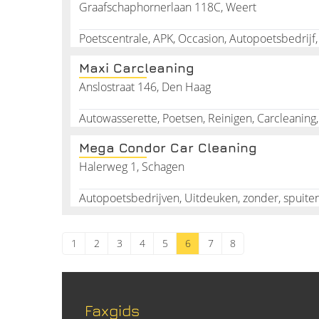
Graafschaphornerlaan 118C, Weert
Maxi Carcleaning
Anslostraat 146, Den Haag
Autowasserette, Poetsen, Reinigen, Carcleaning, 
Mega Condor Car Cleaning
Halerweg 1, Schagen
1
2
3
4
5
6
7
8
Faxgids