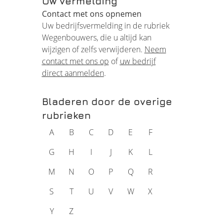
Uw vermelding
Contact met ons opnemen
Uw bedrijfsvermelding in de rubriek
Wegenbouwers, die u altijd kan
wijzigen of zelfs verwijderen.
Neem
contact met ons op
of
uw bedrijf
direct aanmelden
.
Bladeren door de overige
rubrieken
A
B
C
D
E
F
G
H
I
J
K
L
M
N
O
P
Q
R
S
T
U
V
W
X
Y
Z