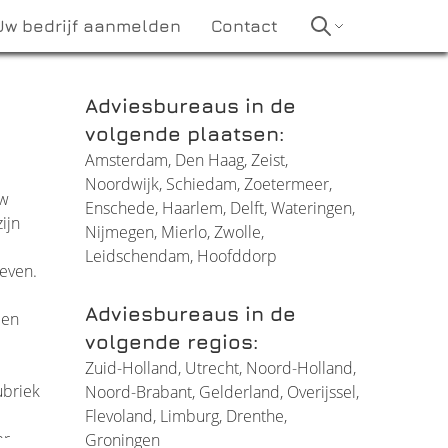
Uw bedrijf aanmelden
Contact
Adviesbureaus in de
volgende plaatsen:
Amsterdam
,
Den Haag
,
Zeist
,
Noordwijk
,
Schiedam
,
Zoetermeer
,
uw
Enschede
,
Haarlem
,
Delft
,
Wateringen
,
ijn
Nijmegen
,
Mierlo
,
Zwolle
,
Leidschendam
,
Hoofddorp
geven.
Adviesbureaus in de
 en
volgende regios:
Zuid-Holland
,
Utrecht
,
Noord-Holland
,
ubriek
Noord-Brabant
,
Gelderland
,
Overijssel
,
Flevoland
,
Limburg
,
Drenthe
,
er
Groningen