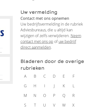
Uw vermelding
Contact met ons opnemen
Uw bedrijfsvermelding in de rubriek
ie,
Adviesbureaus, die u altijd kan
wijzigen of zelfs verwijderen.
Neem
contact met ons op
of
uw bedrijf
es of
direct aanmelden
.
n het
ver vermijden van schulden, Coaching om met geld om te gaan, Hulp bij financiële beslissingen, Erkende bewindvoerder, Hulp en ondersteuning bij schulden, Opstellen van spaarplannen, Langetermijnplan voor financiële zekerheid
Bladeren door de overige
rubrieken
A
B
C
D
E
F
chil is
e, Nijmwegen, Arnhem, Reintergratie, Begeleiding, Advies, Workshops, Trainingen, Coaching, Communicatie
G
H
I
J
K
L
ijk over
M
N
O
P
Q
R
S
T
U
V
W
X