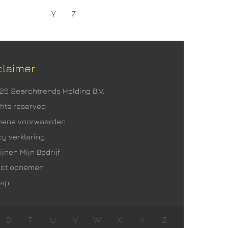
Y
Z
uw
ijn
claimer
ook
026 Searchtrends Holding B.V.
 en
ights reserved
mene voorwaarden
cy verklaring
ubriek
ijnen Mijn Bedrijf
er
act opnemen
map
S
T
U
V
W
X
Y
Z