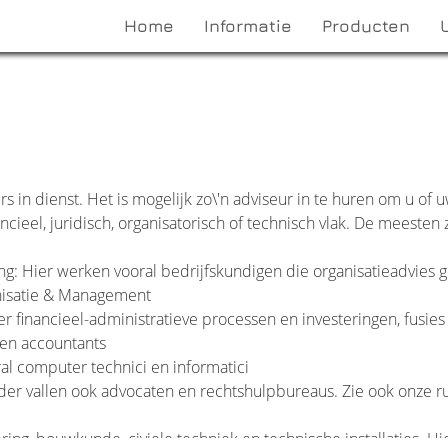
Home
Informatie
Producten
s in dienst. Het is mogelijk zo\'n adviseur in te huren om u of 
cieel, juridisch, organisatorisch of technisch vlak. De meesten z
g: Hier werken vooral bedrijfskundigen die organisatieadvies 
anisatie & Management
r financieel-administratieve processen en investeringen, fusies
en accountants
ral computer technici en informatici
onder vallen ook advocaten en rechtshulpbureaus. Zie ook onze r
ing, bouwkunde, civiele techniek en technische installaties. Hi