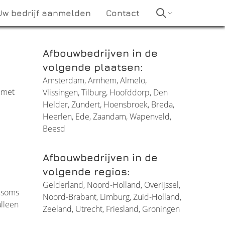
Uw bedrijf aanmelden
Contact
Afbouwbedrijven in de
volgende plaatsen:
Amsterdam
,
Arnhem
,
Almelo
,
 met
Vlissingen
,
Tilburg
,
Hoofddorp
,
Den
Helder
,
Zundert
,
Hoensbroek
,
Breda
,
Heerlen
,
Ede
,
Zaandam
,
Wapenveld
,
Beesd
Afbouwbedrijven in de
volgende regios:
Gelderland
,
Noord-Holland
,
Overijssel
,
r soms
Noord-Brabant
,
Limburg
,
Zuid-Holland
,
lleen
Zeeland
,
Utrecht
,
Friesland
,
Groningen