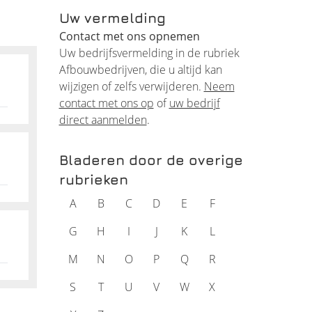
Uw vermelding
Contact met ons opnemen
Uw bedrijfsvermelding in de rubriek
toor.
Afbouwbedrijven, die u altijd kan
afond
wijzigen of zelfs verwijderen.
Neem
contact met ons op
of
uw bedrijf
direct aanmelden
.
n
Bladeren door de overige
rubrieken
en
A
B
C
D
E
F
G
H
I
J
K
L
als die
m de
M
N
O
P
Q
R
 het
S
T
U
V
W
X