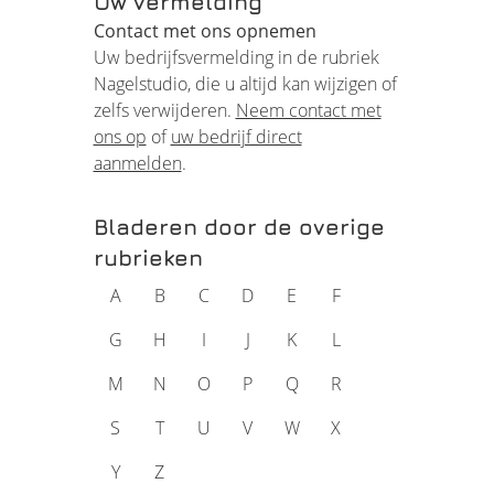
Uw vermelding
Contact met ons opnemen
Uw bedrijfsvermelding in de rubriek
Nagelstudio, die u altijd kan wijzigen of
zelfs verwijderen.
Neem contact met
ons op
of
uw bedrijf direct
aanmelden
.
Bladeren door de overige
rubrieken
A
B
C
D
E
F
G
H
I
J
K
L
M
N
O
P
Q
R
S
T
U
V
W
X
Y
Z