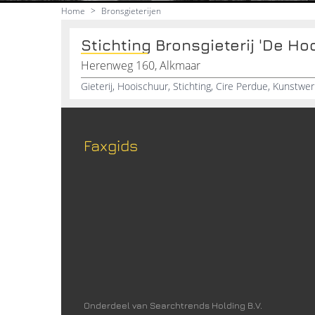
Home
>
Bronsgieterijen
Stichting Bronsgieterij 'De Ho
Herenweg 160, Alkmaar
Faxgids
Onderdeel van Searchtrends Holding B.V.