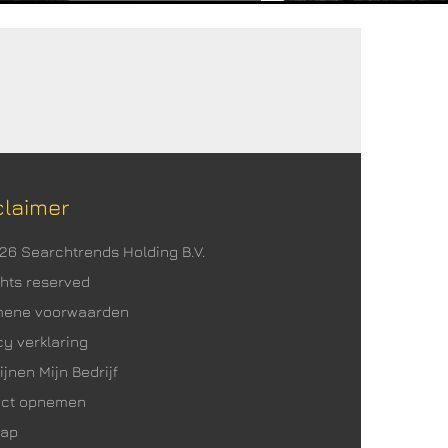
claimer
026 Searchtrends Holding B.V.
ights reserved
mene voorwaarden
cy verklaring
ijnen Mijn Bedrijf
act opnemen
map