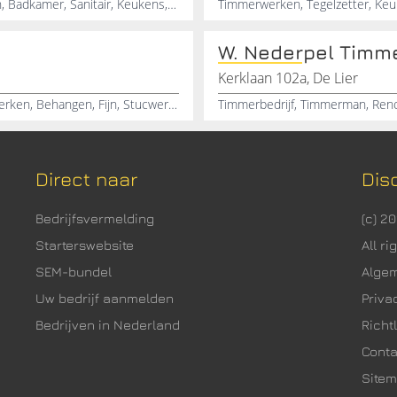
Timmerwerken, Sloopwerken, Dakkapellen, Dakramen, Badkamer, Sanitair, Keukens, Vloeren, Kozijnen, Isoleren
W. Nederpel Timm
Kerklaan 102a, De Lier
Schilderwerken, Sausen, Tegelwerken, Onderhoudswerken, Behangen, Fijn, Stucwerken, Timmerman, Timmerbedrijf, Zuid-Holland
Direct naar
Dis
Bedrijfsvermelding
(c) 2
Starterswebsite
All r
SEM-bundel
Alge
Uw bedrijf aanmelden
Priva
Bedrijven in Nederland
Richtl
Cont
Site