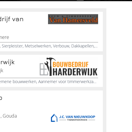
ijf van
lmere
Stucadoors, Badkamers, Sanitair, Sierpleister, Metselwerken, Verbouw, Dakkapellen, Keuken, Vloeren, Bouw
rwijk
jk
Aannemer renovatiewerken, Algemene bouwwerken, Aannemer voor timmerwerkzaamheden, Renovatiebedrijf vinden, Buitenschrijnwerk, Uitbouw woning, Aannemer bouw in de regio, Thermowood terras, Carport plaatsen, Professionele schrijnwerker
p
1, Gouda