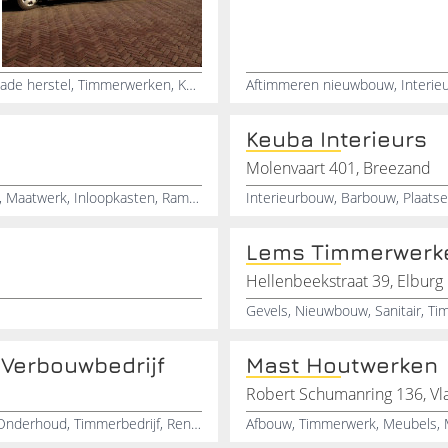
Glaszetbedrijf, Glaszetter, Glasservice bedrijf, Glasschade herstel, Timmerwerken, Kozijnen vervangen, Kunststof kozijnen, Badkamer renovatie, Renovatie bedrijf, Verbouwingen
Keuba Interieurs
Molenvaart 401, Breezand
Timmerbedrijf, Onderhoudswerken, Renovatiewerken, Maatwerk, Inloopkasten, Ramen, Deuren, Kozijnen, Kerkrade, Limburg
Lems Timmerwerk
Hellenbeekstraat 39, Elburg
Gevels, Nieuwbouw, Sanitair, T
 Verbouwbedrijf
Mast Houtwerken
Robert Schumanring 136, Vl
Timmerman, Maatwerk, Aanbouw, Afbouw, Verbouw, Onderhoud, Timmerbedrijf, Renovatiewerken, Utrecht