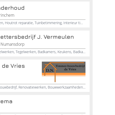
Onderhoud
orinchem
Timmerman, Schilder, Kastwanden, Houtrot reparatie, Tuinbetimmering, Interieur timmerwerk, Laminaat leggen, Plinten plaatsen, Raamwerk, Kozijnen
ettersbedrijf J. Vermeulen
, Numansdorp
Timmerwerken, Tegelzetter, Tegelwerken, Tegelwerken, Badkamers, Keukens, Badkamers, Stucwerk, Verbouw, Onderhoudsbedrijf
 de Vries
Timmerwerken, Timmerbedrijf, Bouwbedrijf, Renovatiewerken, Bouwwerkzaamheden, Aannemer, Beglazing, Verbouwing, Uitbouw, Dakkapellen
wema