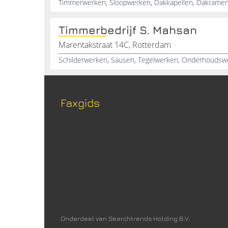
Timmerbedrijf S. Mahsan
Marentakstraat 14C, Rotterdam
Faxgids
Onderdeel van Searchtrends Holding B.V.