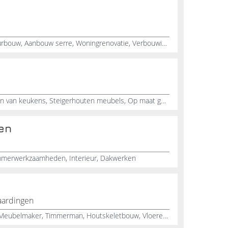
Aftimmeren nieuwbouw, Interieurbouw, Aanbouw serre, Woningrenovatie, Verbouwingen, Dakconstructie, Dak aftimmeren, Aanbouw huis, Bedrijfspanden, Scheidingswanden
Interieurbouw, Barbouw, Plaatsen van keukens, Steigerhouten meubels, Op maat gemaakte kasten, Meubelmaker, Kozijnen, Aftimmerbedrijf, Bier statafel
en
immerwerkzaamheden, Interieur, Dakwerken
aardingen
Afbouw, Timmerwerk, Meubels, Meubelmaker, Timmerman, Houtskeletbouw, Vloeren, Gipsplaten, Hout, Isolatie