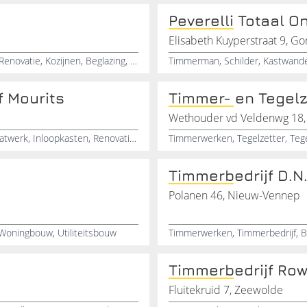
Peverelli Totaal 
Elisabeth Kuyperstraat 9, G
Montage, Dakkapellen, Keuken, Montage, Badkamer, Renovatie, Kozijnen, Beglazing, Verbouw, Afgipsen
 Mourits
Timmer- en Tegelz
Wethouder vd Veldenwg 18
Timmerwerken, Timmerman, Onderhoudswerken, Maatwerk, Inloopkasten, Renovatiewerken, Ramen, Kozijnen, Bodegraven, Zuid-Holland
Timmerbedrijf D.N.
Polanen 46, Nieuw-Vennep
Woningbouw, Utiliteitsbouw
Timmerbedrijf Ro
Fluitekruid 7, Zeewolde