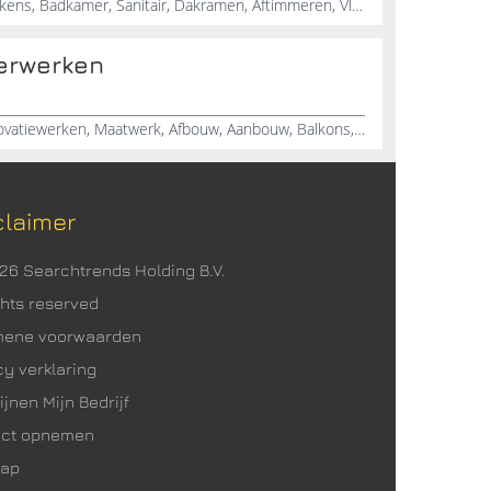
Timmerwerken, Tegelzetter, Keukens, Badkamer, Sanitair, Dakramen, Aftimmeren, Vloeren, Wanden, Tegelwerk
erwerken
Timmerbedrijf, Timmerman, Renovatiewerken, Maatwerk, Afbouw, Aanbouw, Balkons, Veranda's, Dakkapellen, Dakopbouwen
claimer
026 Searchtrends Holding B.V.
ights reserved
mene voorwaarden
cy verklaring
ijnen Mijn Bedrijf
act opnemen
map