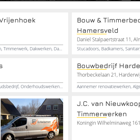
 Vrijenhoek
Bouw & Timmerbedr
Hamersveld
Daniel Stalpaertstraat 11, A
Klusbedrijf, Badkamers, Keukens, Sanitair, Timmerman, Timmerwerk, Dakwerken, Dakkapellen, Hardhout, Zuid-Holland
s
Bouwbedrijf Harde
Thorbeckelaan 21, Harderwi
Timmerwerken, Timmerbedrijf, Bouwbedrijf, Onderhoudsbedrijf, Onderhoudswerken, Renovatiebedrijf, Reparatiewerken, Verwarming, Badkamerrenovatie, Tegelwerken
J.C. van Nieuwkoo
Timmerwerken
Koningin Wilhelminaweg 16