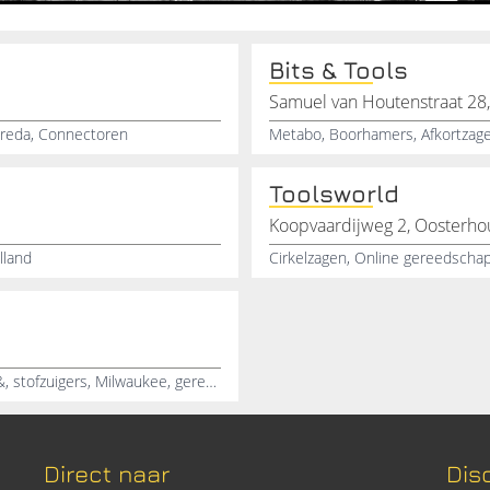
Bits & Tools
Samuel van Houtenstraat 28,
Breda, Connectoren
Toolsworld
Koopvaardijweg 2, Oosterho
lland
Diamantzagen, &muurzaagmachines, Diamantboren, &, stofzuigers, Milwaukee, gereedschap, Steenzaagmachines, Diamantboormachines
Direct naar
Dis