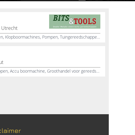
 Utrecht
Metabo, Boorhamers, Afkortzagen, Klopboormachines, Pompen, Tuingereedschappen, Cirkelzagen, Compressoren, Zaagmachines, Accessoires
ut
Cirkelzagen, Online gereedschappen, Accu boormachine, Groothandel voor gereedschappen
claimer