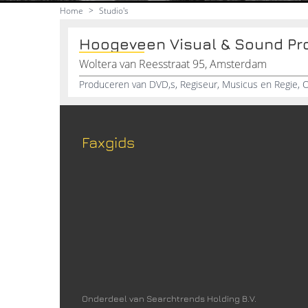
Home
>
Studio's
Hoogeveen Visual & Sound Pr
Woltera van Reesstraat 95, Amsterdam
Faxgids
Onderdeel van Searchtrends Holding B.V.