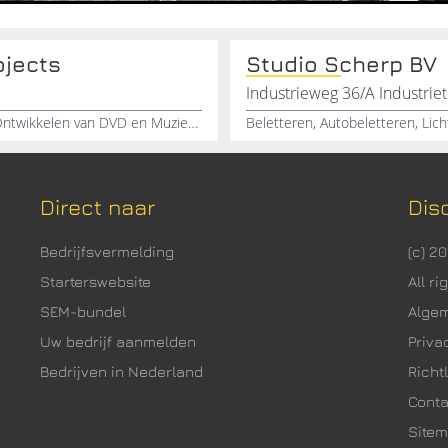
ojects
Studio Scherp BV
Industrieweg 36/A Industrie
Produceren van DVD,s, Regiseur, Musicus en Regie, Ontwikkelen van DVD en Muziek, Ontwerp Studio
Beletteren, Autobeletteren, Lic
Direct naar
Dis
Bedrijfsvermelding
(c) 2
Starterswebsite
All r
SEM-bundel
Alge
Uw bedrijf aanmelden
Priva
Bedrijven in Nederland
Richtl
Cont
Site