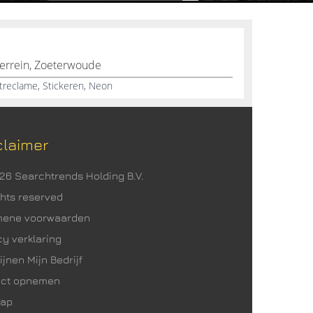
terrein, Zoeterwoude
htreclame, Stickeren, Neon
claimer
026 Searchtrends Holding B.V.
ights reserved
mene voorwaarden
cy verklaring
ijnen Mijn Bedrijf
act opnemen
map