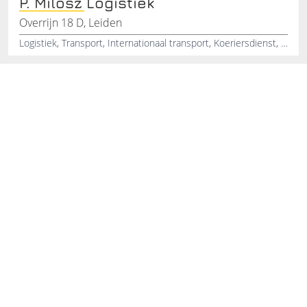
P. Milosz Logistiek
Overrijn 18 D, Leiden
Logistiek, Transport, Internationaal transport, Koeriersdienst, Pakkettendienst, Palletvervoer, Rolcontainer vervoer, Loco vervoer, Dienstverlening vervoer