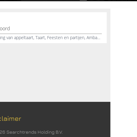
Noord
Zelfgemaakte appeltaart, Bezorging van appeltaart, Taart, Feesten en partijen, Ambachtelijk appeltaart, Banket, Catering, Lunch service, Diverse broodjes, Diverse zoetwaren
claimer
026 Searchtrends Holding B.V.