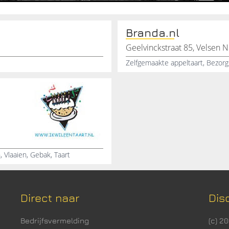
Branda.nl
Geelvinckstraat 85, Velsen 
 Vlaaien, Gebak, Taart
Direct naar
Dis
Bedrijfsvermelding
(c) 2