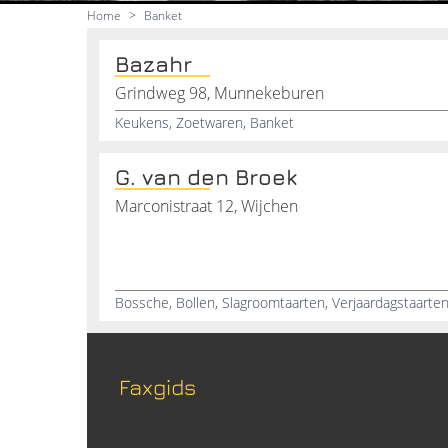
Home
>
Banket
Bazahr
Grindweg 98, Munnekeburen
Keukens, Zoetwaren, Banket
G. van den Broek
Marconistraat 12, Wijchen
Bossche, Bollen, Slagroomtaarten, Verjaardagstaarten,
Faxgids