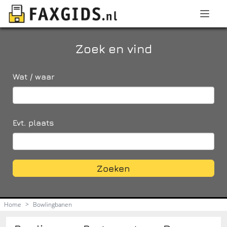
Zoek en vind
Wat / waar
Evt. plaats
Zoeken
Home
>
Bowlingbanen