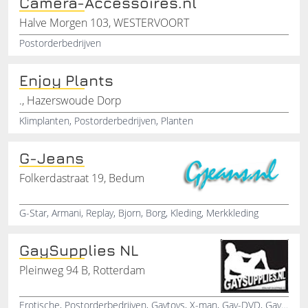
Camera-Accessoires.nl
Halve Morgen 103, WESTERVOORT
Postorderbedrijven
Enjoy Plants
., Hazerswoude Dorp
Klimplanten, Postorderbedrijven, Planten
G-Jeans
Folkerdastraat 19, Bedum
G-Star, Armani, Replay, Bjorn, Borg, Kleding, Merkkleding
GaySupplies NL
Pleinweg 94 B, Rotterdam
Erotische, Postorderbedrijven, Gaytoys, X-man, Gay-DVD, Gayshop, Gaysex, Nexus, Sexshop, Gunoil