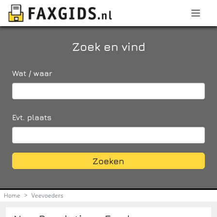
Zoek en vind
Wat / waar
Evt. plaats
Zoeken
Home
>
Veevoeders