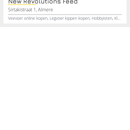
New Revolutions Feed
Sirtakistraat 1, Almere
Veevoer online kopen, Legvoer kippen kopen, Hobbyisten, Kleine boeren, Buitenlandse boeren, Kuikenkruim