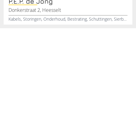
P.E.P. de Jong
Donkerstraat 2, Heesselt
Kabels, Storingen, Onderhoud, Bestrating, Schuttingen, Sierbestrating, Vijveraanleg, Grondwerken