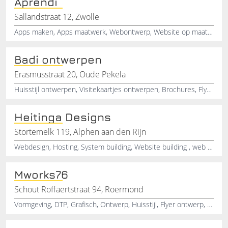
Aprendi
Sallandstraat 12, Zwolle
Apps maken, Apps maatwerk, Webontwerp, Website op maat laten maken, Interactie app, Kindvriendelijke app laten maken, Educatieve app ontwerpen, App laten ontwerpen, Website ontwikkeling
Badi ontwerpen
Erasmusstraat 20, Oude Pekela
Huisstijl ontwerpen, Visitekaartjes ontwerpen, Brochures, Flyers ontwerpen, Grafisch ontwerp, Huisstijl design, Logo ontwerp, Logo laten maken, Website laten maken, Briefpapier ontwerp
Heitinga Designs
Stortemelk 119, Alphen aan den Rijn
Webdesign, Hosting, System building, Website building , web development, Computer, PC builder, IT Service
Mworks76
Schout Roffaertstraat 94, Roermond
Vormgeving, DTP, Grafisch, Ontwerp, Huisstijl, Flyer ontwerp, Logo ontwerp