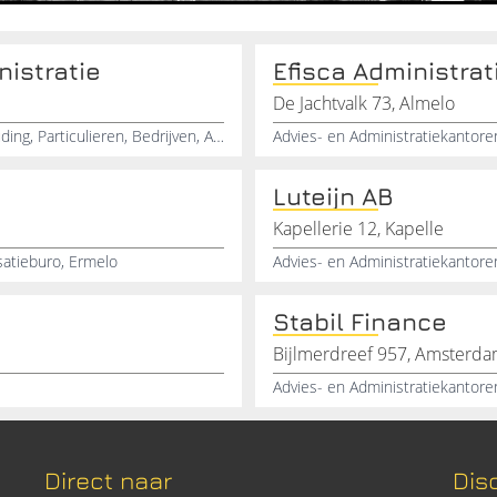
istratie
Efisca Administrat
De Jachtvalk 73, Almelo
Administratie, Belastingadvies, Accountancy, Boekhouding, Particulieren, Bedrijven, Advies, Administratiekantoor, Belastingaangifte
Advies- en Administratiekantore
Luteijn AB
Kapellerie 12, Kapelle
satieburo, Ermelo
Advies- en Administratiekantore
Stabil Finance
Bijlmerdreef 957, Amsterda
Advies- en Administratiekantore
Direct naar
Dis