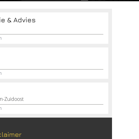
ie & Advies
n
n
m-Zuidoost
n
claimer