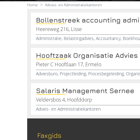
Home
>
Advies- en Administratiekantoren
Bollenstreek accounting admin
Heereweg 216, Lisse
Hooftzaak Organisatie Advies
Pieter C Hooftlaan 17, Ermelo
Adviesburo, Projectleiding, Procesbegeleiding, Organi
Salaris Management Sernee
Veldersbos 4, Hoofddorp
Advies- en Administratiekantoren
Faxgids