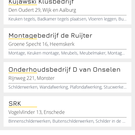
Kujawski Klusbedrijf
Den Oudert 29, Wijk en Aalburg
Keuken tegels, Badkamer tegels plaatsen, Vloeren leggen, Buiten kozijnen schilderen, Woning schilderen, Badkamer opknappen, Sanitair, Klusbedrijf woning
Montagebedrijf de Ruijter
Groene Specht 16, Heemskerk
Montage, Keuken montage, Meubels, Meubelmaker, Montage van kozijnen, Klein kozijnwerk
Onderhoudsbedrijf D van Onselen
Rijnweg 221, Monster
Schilderwerken, Wandafwerking, Plafondafwerking, Stucwerken, Binnenschilder, Buitenschilder
SRK
Vogelvlinder 13, Enschede
Binnenschilderwerken, Buitenschilderwerken, Schilder in de regio, Glas plaatsen, Glas vervangen, Dubbel glas, Enkel glas, Glazen deuren repareren , Klusbedrijf, Schilder zoeken