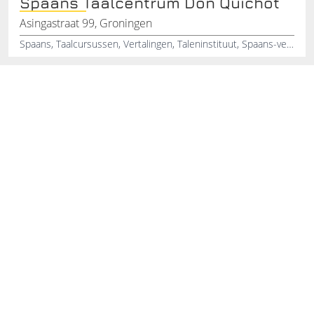
Spaans Taalcentrum Don Quichot
Asingastraat 99, Groningen
Spaans, Taalcursussen, Vertalingen, Taleninstituut, Spaans-vertalingen, Spaans-studeren, Groningen