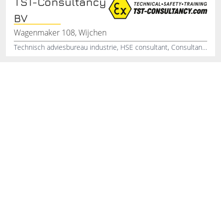
TST-Consultancy
BV
Wagenmaker 108, Wijchen
Technisch adviesbureau industrie, HSE consultant, Consultancy voedselindustrie, Technical consultant oil and gas, Atex inspecteur, SiFa/FaSi, Constructie supervisor, Middelbare Veiligheidskunde, Hogere Veiligheidskunde, SiGeKo