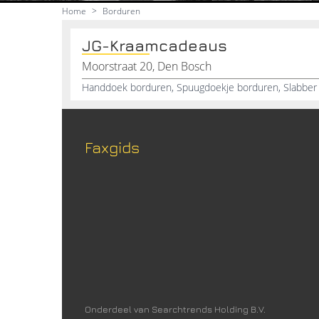
Home
>
Borduren
JG-Kraamcadeaus
Moorstraat 20, Den Bosch
Faxgids
Onderdeel van Searchtrends Holding B.V.