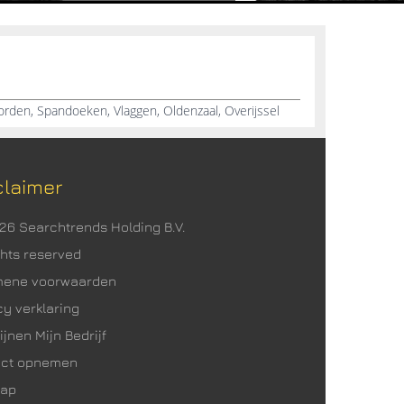
rden, Spandoeken, Vlaggen, Oldenzaal, Overijssel
claimer
026 Searchtrends Holding B.V.
ights reserved
mene voorwaarden
cy verklaring
ijnen Mijn Bedrijf
act opnemen
map