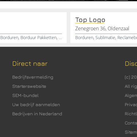
Top Logo
Zenegroen 36, Oldenzaal
Handdoek borduren, Spuugdoekje borduren, Slabber Borduren, Borduur Pakketten, Luiertaart, Online&nbsp:webwinkel voor Kraammanden, Trappelzak Borduren, Kraamcadeau, Kraammanden voor Meisjes, Kraammanden voor Jongens
Borduren, Sublimatie, Reclamebo
Direct naar
Dis
Bedrijfsvermelding
(c) 2
Starterswebsite
All r
SEM-bundel
Alge
Uw bedrijf aanmelden
Priva
Bedrijven in Nederland
Richtl
Cont
Site