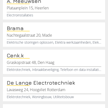
A. Meeuwsen
Plataanplein 15, Heerlen
Electroinstallaties
Brama
Nachtegaalstraat 20, Made
Elektrische storingen oplossen, Elektra werkzaamheden, Elektriciteit aansluiten in een nieuwbouw of bestaande woning, Elektriciteitsleidingen aanleggen, Installatiemonteur, Contactpunten aanleggen, Zwakstroom, Sterkstroom, Nieuwbouw woning voorzien van elektra, Nieuwe meterkast plaatsen
Cenk.k
Graskopstraat 48, Den Haag
Elektrotechniek, Inbraakbeveiliging, Telefoon en data installaties, 24 uurs storingsdienst, Camera installaties, Intercom , Brandmeldinstallaties
De Lange Electrotechniek
Lavasweg 24, Hoogvliet Rotterdam
Elektrotechniek, Woningbouw, Utiliteitsbouw