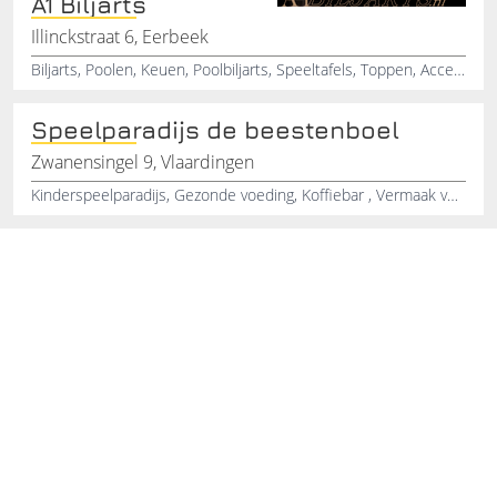
A1 Biljarts
Illinckstraat 6, Eerbeek
Biljarts, Poolen, Keuen, Poolbiljarts, Speeltafels, Toppen, Accessoires, Verhuur, Carambole, Spelletjes
Speelparadijs de beestenboel
Zwanensingel 9, Vlaardingen
Kinderspeelparadijs, Gezonde voeding, Koffiebar , Vermaak voor kinderen, Gratis internet , Sport en oppas, Ballenbak, Glijbaan, Kinderfeestje organiseren , Trampoline