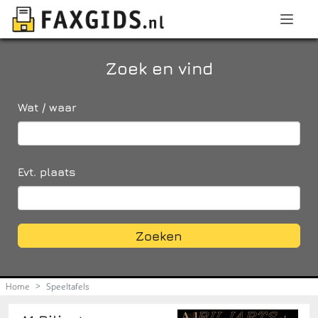
Zoek en vind
Wat / waar
Evt. plaats
Zoeken
Home
>
Speeltafels