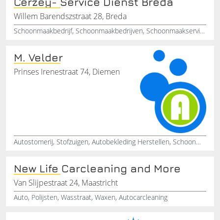
Cerzey- Service Dienst Breda
Willem Barendszstraat 28, Breda
Schoonmaakbedrijf, Schoonmaakbedrijven, Schoonmaakservice, Glazenwasser, Glazenwasserij, Carcleaning, Kantoorpanden, Scholen, Bedrijven, Kinderdagverblijf
M. Velder
Prinses Irenestraat 74, Diemen
Autostomerij, Stofzuigen, Autobekleding Herstellen, Schoonmaak Auto interieur, Service, Eco, Exterieur, Interieurverzorging van Auto, Ecologische wax
New Life Carcleaning and More
Van Slijpestraat 24, Maastricht
Auto, Polijsten, Wasstraat, Waxen, Autocarcleaning