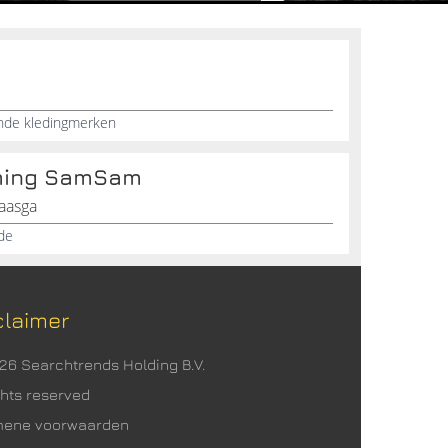
nde kledingmerken
ming SamSam
laasga
ode
claimer
026 Searchtrends Holding B.V.
ights reserved
mene voorwaarden