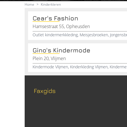
Home
>
Kinderkleren
Cear's Fashion
Hamsestraat 55, Opheusden
Gino's Kindermode
Plein 20, Vlijmen
Faxgids