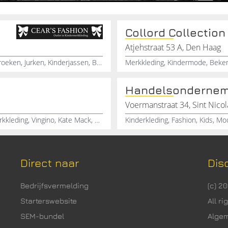
Collord Collection
Atjehstraat 53 A, Den Haag
Outlet kindermerkkleding, Meisjesbroeken, Jongensbroeken, Jurken, Kinderjassen, Blazers, T-shirts, Longsleeves, Kledingaccessoires
Merkkleding, Kindermode, Beke
Handelsonderne
Voermanstraat 34, Sint Nico
Kindermode Vlijmen, Kinderkleding Vlijmen, Kindermerkkleding, Vingino, Kate Mack, Mcgregor, Eliane Et Lena, Lili gaufrette, Bell Rose, Noppies
Kinderkleding, Fashion, Kids, M
Direct naar
Dis
Bedrijfsvermelding
(c) 2
Starterswebsite
All r
SEM-bundel
Alge