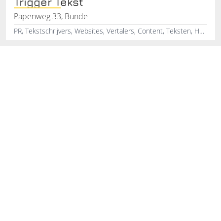
Trigger Tekst
Papenweg 33, Bunde
PR, Tekstschrijvers, Websites, Vertalers, Content, Teksten, Herschrijven, Persberichten, Blogs, Zakelijk schrijven