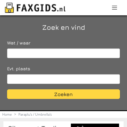
Zoek en vind
Wat / waar
Evt. plaats
Zoeken
Home
>
Paraplu's / Umbrella's