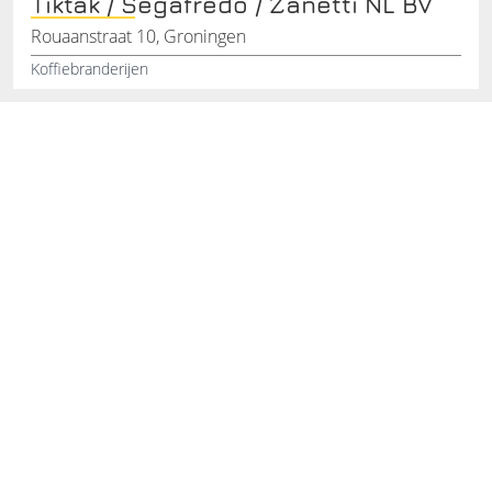
Tiktak / Segafredo / Zanetti NL BV
Rouaanstraat 10, Groningen
Koffiebranderijen