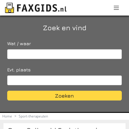
Zoek en vind
Wat / waar
Evt. plaats
Zoeken
Home
>
Sport-therapeuten