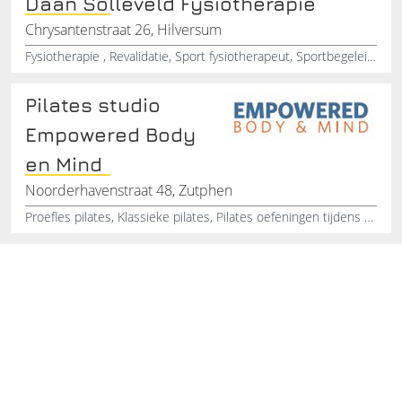
Daan Solleveld Fysiotherapie
Chrysantenstraat 26, Hilversum
Fysiotherapie , Revalidatie, Sport fysiotherapeut, Sportbegeleiding, Fysiotherapie aan huis
Pilates studio
Empowered Body
en Mind
Noorderhavenstraat 48, Zutphen
Proefles pilates, Klassieke pilates, Pilates oefeningen tijdens zwangerschap, Revalidatie sport en bewegen, Pilates coach, Individuele pilates bij rugpijn, Bewegingsspecialist, Pilates voor groepen, Klassieke pilates instructor, Nieuwe pilates studio