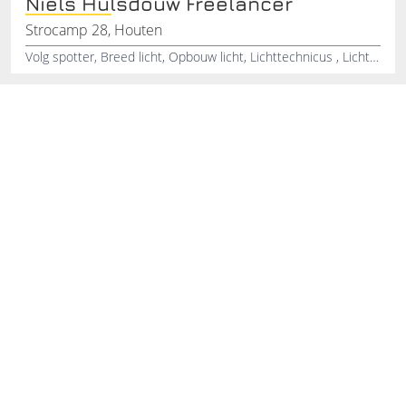
Niels Hulsdouw Freelancer
Strocamp 28, Houten
Volg spotter, Breed licht, Opbouw licht, Lichttechnicus , Licht opbouw, Lichtsystemen, Opbouwen van licht, Theater, Evenementenverzorging, Feesten