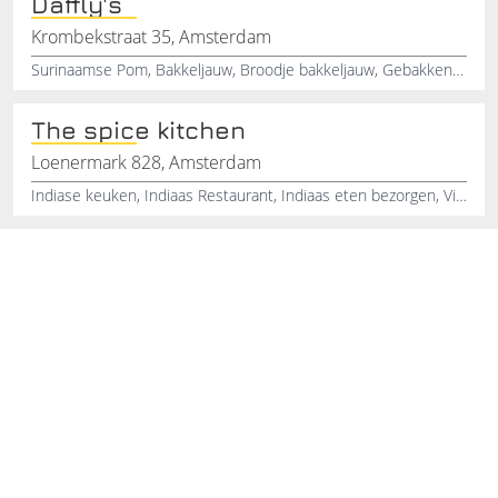
Daffly's
Krombekstraat 35, Amsterdam
Surinaamse Pom, Bakkeljauw, Broodje bakkeljauw, Gebakken banaan, Hindoestaans eten, Roti, Surinaamse specialiteiten, Surinaams eten bezorgen, Surinaamse bami, Surinaamse nasi
The spice kitchen
Loenermark 828, Amsterdam
Indiase keuken, Indiaas Restaurant, Indiaas eten bezorgen, Visgerechten, Vleesgerechten, Vegetarische gerechten, Surinaamse gerechten, Eten bezorgen