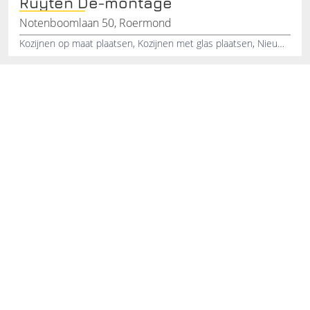
Ruyten De-montage
Notenboomlaan 50, Roermond
Kozijnen op maat plaatsen, Kozijnen met glas plaatsen, Nieuwe kozijnen kopen, Kozijnen kunststof , Kozijnen vervangen, Kozijnen kopen, Kozijnen nieuw plaatsen, Voordelige kozijnen kopen, Nieuwbouw kozijnen, Kozijn voor woning prijs