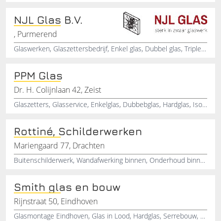
NJL Glas B.V.
, Purmerend
Glaswerken, Glaszettersbedrijf, Enkel glas, Dubbel glas, Triple glas, Isolatieglas, Glas-in-lood, Glasschade herstel, Glasservice
PPM Glas
Dr. H. Colijnlaan 42, Zeist
Glaszetters, Glasservice, Enkelglas, Dubbebglas, Hardglas, Isolatieglas, Veiligheidsglas, Glasschade, Zeist, Utrecht
Rottiné‚ Schilderwerken
Mariengaard 77, Drachten
Buitenschilderwerk, Wandafwerking binnen, Onderhoud binnen en buiten, Complete schilderwerk, Glasvezelbehang, Behangen, Behang plakken, Houtrot repareren, Kozijnen schilderen
Smith glas en bouw
Rijnstraat 50, Eindhoven
Glasmontage Eindhoven, Glas in Lood, Hardglas, Serrebouw, Renovatie, Projectbeglazing