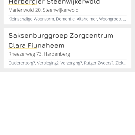
Herbergier Steenwijkerwold
Mariënwold 20, Steenwijkerwold
Kleinschalige Woonvorm, Dementie, Altsheimer, Woongroep, Verzorgingstehuis, Dementerende Ouderen
Saksenburggroep Zorgcentrum
Clara Fiunaheem
Rheezerweg 73, Hardenberg
Ouderenzorg?, Verpleging?, Verzorging?, Rutger Zweers?, Ziekenhuis Twente?